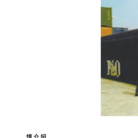
详
情 介 绍